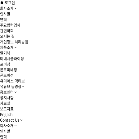
로그인
회사소개
인사말
연혁
주요협력업체
관련학회
오시는 길
개인정보 처리방침
제품소개
알기닉
미네서플라이정
포비정
폰트미네정
폰트비정
유미어스 액티브
유튜브 동영상
홍보센터
공지사항
자료실
보도자료
English
Contact Us
회사소개
인사말
연혁