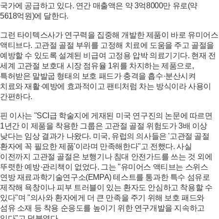
국가에 공급하고 있다. 연간 매출액은 약 3억8000만 유로(약
5618억원)에 달한다.
그런 타이텍스사가 연구력을 집중해 개발한 제품이 바로 유미어스
액티브다. 고관절 골절 부위를 고정해 치료에 도움을 주고 골절을
예방할 수 있도록 설계된 비급여 고정용 압박 의료기기다. 현재 전
세계 고관절 보호대 시장 점유율 1위를 차지하는 제품으로,
특허받은 말발굽 형태의 보호 패드가 충격을 흡수·분산시켜
치료와 재활·예방에 효과적이고 팬티처럼 차는 방식이라 사용이
간편하다.
핀 이사는 "SCI급 학술지에 게재된 미국 연구진의 논문에 따르면
1년간 이 제품을 착용한 그룹은 고관절 골절 위험도가 3배 이상
낮다는 임상 결과가 나왔다. 미국, 유럽의 의사들은 '고관절 골절
환자에 꼭 필요한 제품'이라며 만족해한다"고 전했다. 사실
이전까지 고관절 골절은 보행기나 침대 안전가드를 쓰는 것 외에
뚜렷한 예방·관리책이 없었다. 그는 "유미어스 액티브는 스위스
연방 재료과학기술연구소(EMPA) 테스트를 통과한 특수 섬유로
제작해 욕창이나 피부 트러블이 있는 환자도 안심하고 착용할 수
있다"며 "의사와 환자에게 더 큰 만족을 주기 위해 보호 패드와
섬유 소재 등 착용 순응도를 높이기 위한 연구개발을 지속하고
있다"고 덧붙였다.